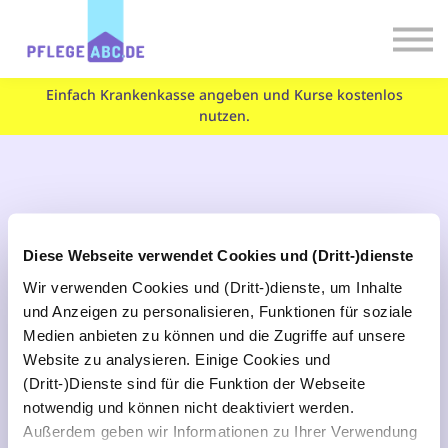
Experten
PflegePlausch
Einfach Krankenkasse angeben und Kurse kostenlos
Magazin
nutzen.
Login
Registrieren
Körperpflege und
Diese Webseite verwendet Cookies und (Dritt-)dienste
Hygiene
Wir verwenden Cookies und (Dritt-)dienste, um Inhalte
und Anzeigen zu personalisieren, Funktionen für soziale
Medien anbieten zu können und die Zugriffe auf unsere
Website zu analysieren. Einige Cookies und
Wenn es um die Körperpflege eines
(Dritt-)Dienste sind für die Funktion der Webseite
pflegebedürftigen Menschen geht,
notwendig und können nicht deaktiviert werden.
machen sich viele Menschen Sorgen:
Außerdem geben wir Informationen zu Ihrer Verwendung