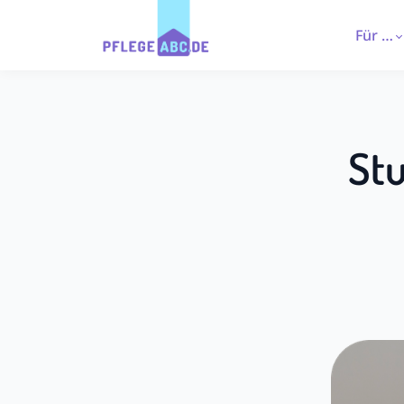
Für …
Stu