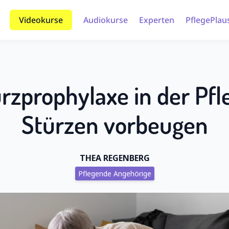
Videokurse
Audiokurse
Experten
PflegePlau
rzprophylaxe in der Pfl
Stürzen vorbeugen
THEA REGENBERG
Pflegende Angehörige