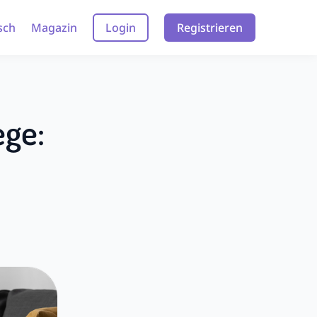
sch
Magazin
Login
Registrieren
ege: