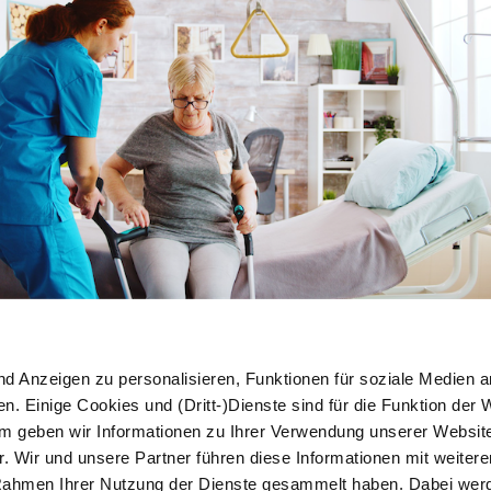
nd Anzeigen zu personalisieren, Funktionen für soziale Medien a
n. Einige Cookies und (Dritt-)Dienste sind für die Funktion der 
em geben wir Informationen zu Ihrer Verwendung unserer Websit
fsmittel im Überblick: Ihre Alltagshelfer für die Pfl
. Wir und unsere Partner führen diese Informationen mit weiter
lfsmittel beantragen
m Rahmen Ihrer Nutzung der Dienste gesammelt haben. Dabei we