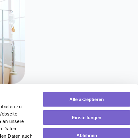
Alle akzeptieren
nbieten zu
Webseite
Einstellungen
e an unsere
ege
en Daten
Ablehnen
rden Daten auch