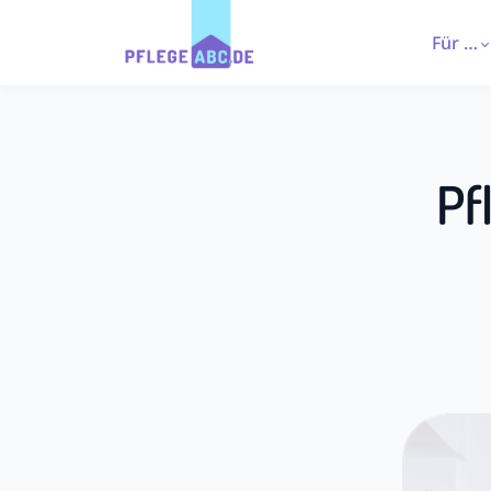
Für …
Pf