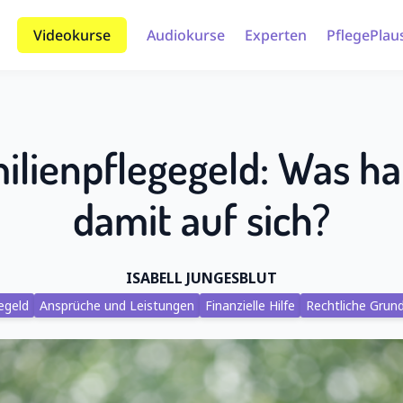
Videokurse
Audiokurse
Experten
PflegePlau
ilienpflegegeld: Was ha
damit auf sich?
ISABELL JUNGESBLUT
egeld
Ansprüche und Leistungen
Finanzielle Hilfe
Rechtliche Grun