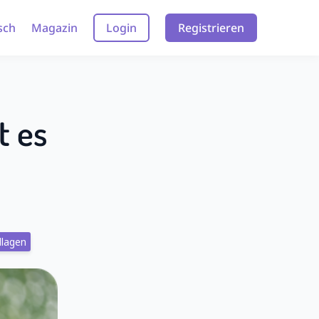
sch
Magazin
Login
Registrieren
t es
dlagen