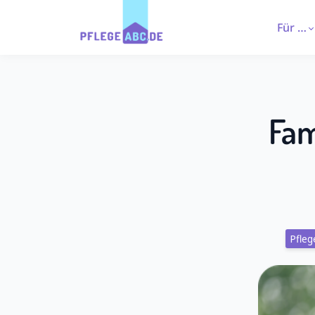
Für …
Fam
Pfleg