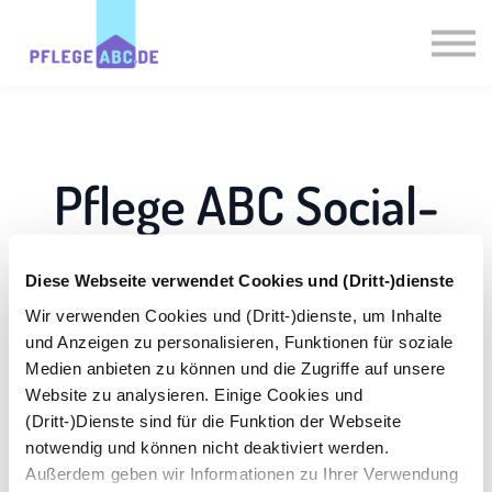
Experten
PflegePlausch
Magazin
Login
Pflege ABC Social-
Registrieren
Media-Netiquette
Diese Webseite verwendet Cookies und (Dritt-)dienste
Wir verwenden Cookies und (Dritt-)dienste, um Inhalte
Willkommen auf den Social-Media-Kanälen
und Anzeigen zu personalisieren, Funktionen für soziale
von Pflege ABC. Kommentare und
Medien anbieten zu können und die Zugriffe auf unsere
Website zu analysieren. Einige Cookies und
Meinungsaustausch sind uns wichtig und
(Dritt-)Dienste sind für die Funktion der Webseite
ausdrücklich erwünscht. Denken Sie jedoch
notwendig und können nicht deaktiviert werden.
bitte daran, dass Sie es hier mit echten
Außerdem geben wir Informationen zu Ihrer Verwendung
Menschen zu tun haben. Verhalten Sie sich